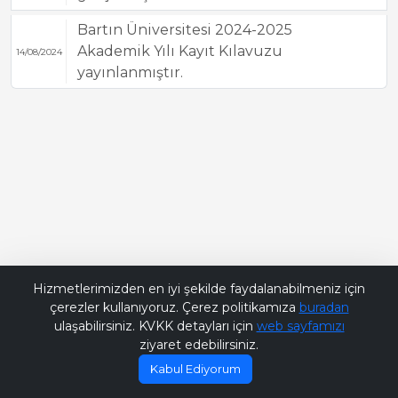
Bartın Üniversitesi 2024-2025
Akademik Yılı Kayıt Kılavuzu
14/08/2024
yayınlanmıştır.
Bana Soru Sor | Ask Me
Hizmetlerimizden en iyi şekilde faydalanabilmeniz için
çerezler kullanıyoruz. Çerez politikamıza
buradan
ulaşabilirsiniz. KVKK detayları için
web sayfamızı
ziyaret edebilirsiniz.
Kabul Ediyorum