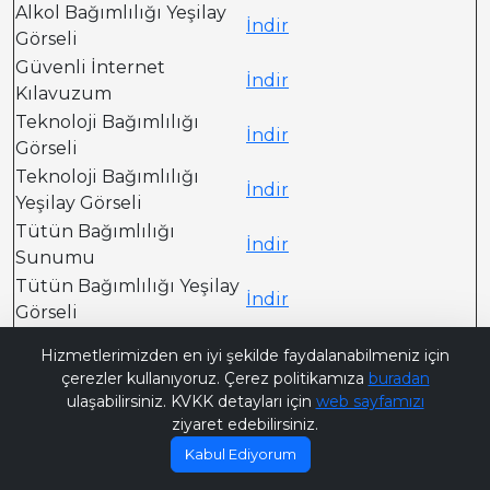
Alkol Bağımlılığı Yeşilay
İndir
Görseli
Güvenli İnternet
İndir
Kılavuzum
Teknoloji Bağımlılığı
İndir
Görseli
Teknoloji Bağımlılığı
İndir
Yeşilay Görseli
Tütün Bağımlılığı
İndir
Sunumu
Tütün Bağımlılığı Yeşilay
İndir
Görseli
Bana Soru Sor | Ask Me
Uyuşturucu ile
İndir
Hizmetlerimizden en iyi şekilde faydalanabilmeniz için
Mücadele Afişi
çerezler kullanıyoruz. Çerez politikamıza
buradan
ulaşabilirsiniz. KVKK detayları için
web sayfamızı
ziyaret edebilirsiniz.
Kabul Ediyorum