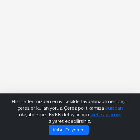
Bana Soru Sor | Ask Me
Hizmetlerimizden en iyi şekilde faydalanabilmeniz için
çerezler kullanıyoruz. Çerez politikamıza
buradan
ulaşabilirsiniz. KVKK detayları için
web sayfamızı
ziyaret edebilirsiniz.
Kabul Ediyorum