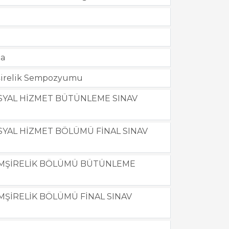
da
emşirelik Sempozyumu
SOSYAL HİZMET BÜTÜNLEME SINAV
OSYAL HİZMET BÖLÜMÜ FİNAL SINAV
 HEMŞİRELİK BÖLÜMÜ BÜTÜNLEME
EMŞİRELİK BÖLÜMÜ FİNAL SINAV