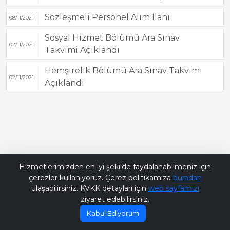
Sözleşmeli Personel Alım İlanı
08/11/2021
Sosyal Hizmet Bölümü Ara Sınav
02/11/2021
Takvimi Açıklandı
Hemşirelik Bölümü Ara Sınav Takvimi
02/11/2021
Açıklandı
Bana Soru Sor | Ask Me
Hizmetlerimizden en iyi şekilde faydalanabilmeniz için
çerezler kullanıyoruz. Çerez politikamıza
buradan
ulaşabilirsiniz. KVKK detayları için
web sayfamızı
ziyaret edebilirsiniz.
Kabul Ediyorum