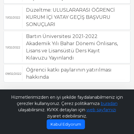
Düzeltme: ULUSLARARASI ÖĞRENCİ
KURUM İÇİ YATAY GEÇİŞ BAŞVURU
11/02/2022
SONUÇLARI
Bartın Üniversitesi 2021-2022
Akademik Yılı Bahar Dönemi Önlisans,
11/02/2022
Lisans ve Lisansüstü Ders Kayıt
Kılavuzu Yayınlandı
Öğrenci katkı paylarının yatırılması
09/02/2022
hakkında
Bana Soru Sor | Ask Me
Hizmetlerimizden en iyi şekilde faydalanabilmeniz için
çerezler kullanıyoruz. Çerez politikamıza
buradan
ulaşabilirsiniz. KVKK detayları için
web sayfamızı
ziyaret edebilirsiniz.
Kabul Ediyorum