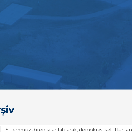
şiv
15 Temmuz direnişi anlatılarak, demokrasi şehitleri anı