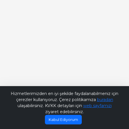
Bana Soru Sor | Ask Me
Hizmetlerimizden en iyi şekilde faydalanabilmeniz için
çerezler kullanıyoruz. Çerez politikamıza
buradan
ulaşabilirsiniz. KVKK detayları için
web sayfamızı
ziyaret edebilirsiniz.
Kabul Ediyorum